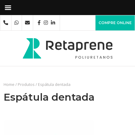
COMPRE ONLINE
Home
/
Produtos
/
Espátula dentada
Espátula dentada