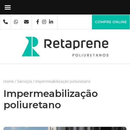
COMPRE ONLINE
Home
/
Serviços
/
Impermeabilização poliuretano
Impermeabilização
poliuretano