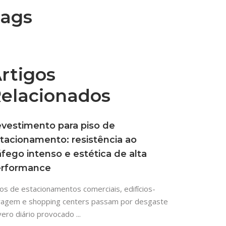
tático
Salvador
ags
Anéis, Gaxetas 
tivo
CPTM
Esferas de limpe
rial
Esfera de válvu
rtigos
Mantas em poli
elacionados
Batente
vestimento para piso de
Tarugos
tacionamento: resistência ao
áfego intenso e estética de alta
erformance
os de estacionamentos comerciais, edifícios-
ragem e shopping centers passam por desgaste
ero diário provocado ...