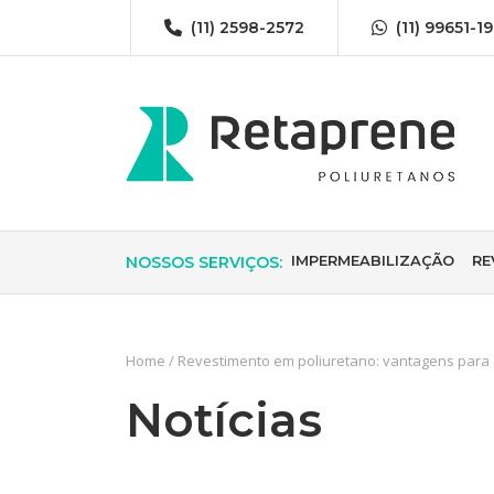
(11) 2598-2572
(11) 99651-1
IMPERMEABILIZAÇÃO
RE
NOSSOS SERVIÇOS:
Impermeabilização de pis
Home
/
Revestimento em poliuretano: vantagens para á
Impermeabilização em ed
Notícias
Impermeabilização em gi
Impermeabilização para 