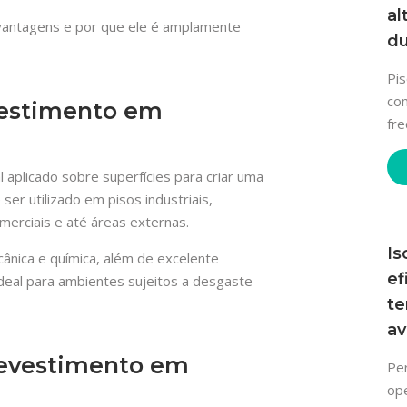
al
s vantagens e por que ele é amplamente
du
Pi
com
vestimento em
fre
 aplicado sobre superfícies para criar uma
ser utilizado em pisos industriais,
merciais e até áreas externas.
Is
ânica e química, além de excelente
ef
ideal para ambientes sujeitos a desgaste
te
a
revestimento em
Pe
ope