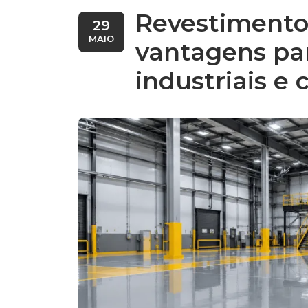
Impermeabilização para
Revestimento
29
MAIO
vantagens pa
Impermeabilização em c
industriais e 
Impermeabilização poli
Impermeabilização indus
Impermeabilização de la