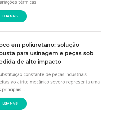
ariações térmicas ...
LEIA MAIS
oco em poliuretano: solução
busta para usinagem e peças sob
dida de alto impacto
ubstituição constante de peças industriais
eitas ao atrito mecânico severo representa uma
 principais ...
LEIA MAIS