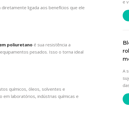
e v
 diretamente ligada aos benefícios que ele
Bl
em poliuretano
é sua resistência a
ro
equipamentos pesados. Isso o torna ideal
me
A s
suj
das
tos químicos, óleos, solventes e
do em laboratórios, indústrias químicas e